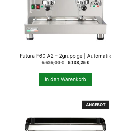
Futura F60 A2 – 2gruppige | Automatik
Ursprünglicher
Aktueller
5.525,00
€
5.138,25
€
Preis
Preis
war:
ist:
In den Warenkorb
5.525,00 €
5.138,25 €.
Dieses
ANGEBOT
Produkt
weist
mehrere