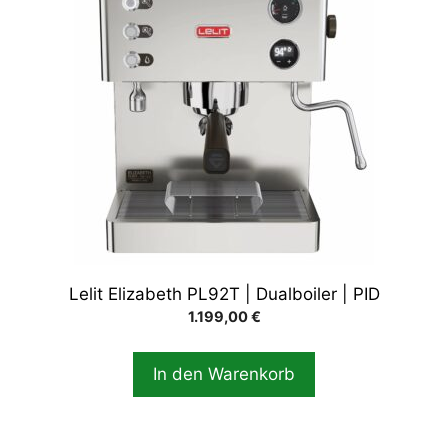
Lelit Elizabeth PL92T | Dualboiler | PID
1.199,00
€
In den Warenkorb