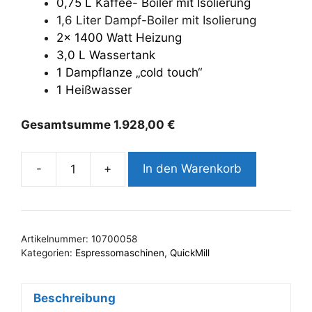
0,75 L Kaffee- Boiler mit Isolierung
1,6 Liter Dampf-Boiler mit Isolierung
2x 1400 Watt Heizung
3,0 L Wassertank
1 Dampflanze „cold touch“
1 Heißwasser
Gesamtsumme
1.928,00
€
-
+
In den Warenkorb
QuickMill
Elevate
V
Dualboiler
Artikelnummer:
10700058
PID
Kategorien:
Espressomaschinen
,
QuickMill
Menge
Beschreibung