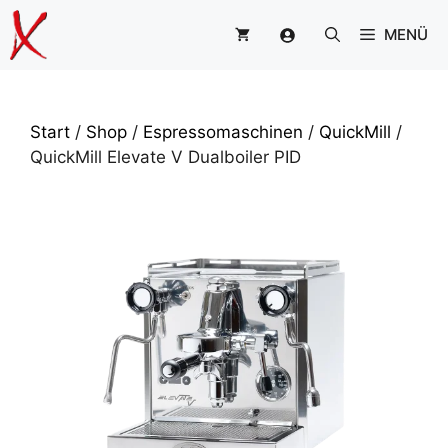
Zum
MENÜ
Inhalt
springen
Start
/
Shop
/
Espressomaschinen
/
QuickMill
/
QuickMill Elevate V Dualboiler PID