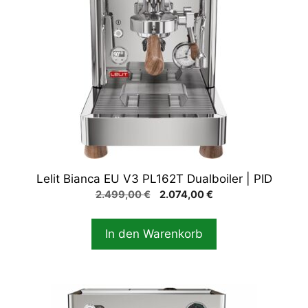
Lelit Bianca EU V3 PL162T Dualboiler | PID
Ursprünglicher
Aktueller
2.499,00
€
2.074,00
€
Preis
Preis
war:
ist:
In den Warenkorb
2.499,00 €
2.074,00 €.