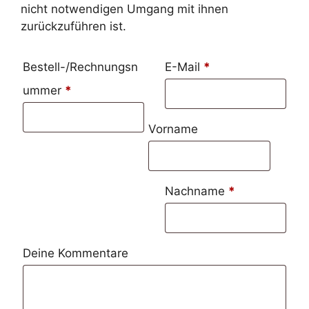
nicht notwendigen Umgang mit ihnen
zurückzuführen ist.
erforderlich
Bestell-/Rechnungsn
Page URI *erforderlich
E-Mail
*
erforderlich
ummer
*
Vorname
erforderlich
Nachname
*
Deine Kommentare