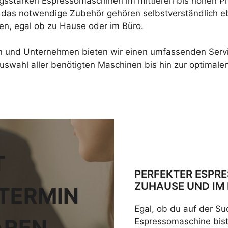
gsstarken Espressomaschinen im mittleren bis hohen P
 das notwendige Zubehör gehören selbstverständlich e
n, egal ob zu Hause oder im Büro.
 und Unternehmen bieten wir einen umfassenden Servi
uswahl aller benötigten Maschinen bis hin zur optimale
T
PERFEKTER ESPR
ZUHAUSE UND IM
TERMIN
Egal, ob du auf der Su
AREN
Espressomaschine bist