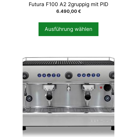
Futura F100 A2 2gruppig mit PID
werden
6.490,00
€
Ausführung wählen
Dieses
Produkt
weist
mehrere
Varianten
auf.
Die
Optionen
können
auf
der