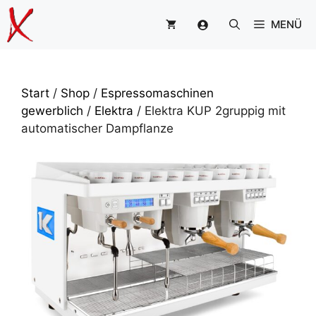
Zum
MENÜ
Inhalt
springen
Start
/
Shop
/
Espressomaschinen
gewerblich
/
Elektra
/ Elektra KUP 2gruppig mit
automatischer Dampflanze