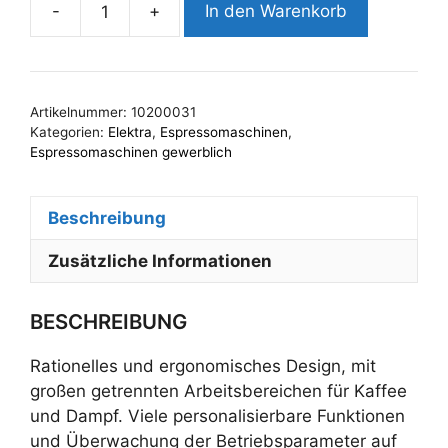
-
+
In den Warenkorb
Elektra
KUP
2gruppig
mit
Artikelnummer:
10200031
automatischer
Kategorien:
Elektra
,
Espressomaschinen
,
Dampflanze
Espressomaschinen gewerblich
Menge
Beschreibung
Zusätzliche Informationen
BESCHREIBUNG
Rationelles und ergonomisches Design, mit
großen getrennten Arbeitsbereichen für Kaffee
und Dampf. Viele personalisierbare Funktionen
und Überwachung der Betriebsparameter auf