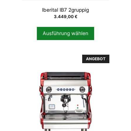
Produktseite
gewählt
Iberital IB7 2gruppig
werden
3.449,00
€
Ausführung wählen
Dieses
ANGEBOT
Produkt
weist
mehrere
Varianten
auf.
Die
Optionen
können
auf