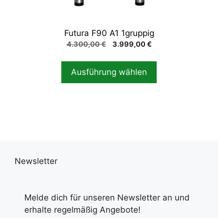
der
Produktseite
gewählt
Futura F90 A1 1gruppig
werden
Ursprünglicher
Aktueller
4.300,00
€
3.999,00
€
Preis
Preis
war:
ist:
Ausführung wählen
4.300,00 €
3.999,00 €.
Newsletter
Melde dich für unseren Newsletter an und
erhalte regelmäßig Angebote!