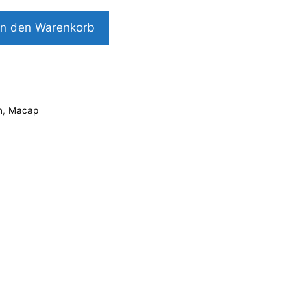
In den Warenkorb
n
,
Macap