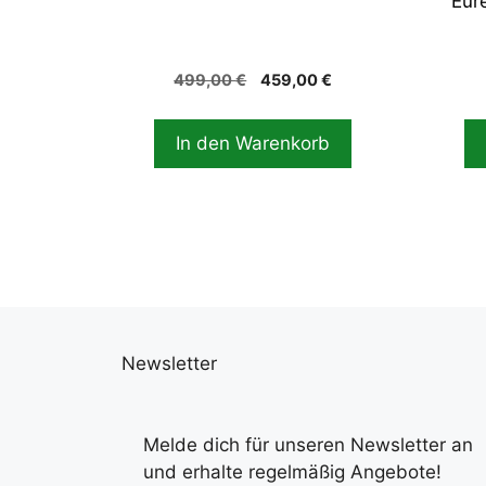
Eur
Produ
gewä
werd
Ursprünglicher
Aktueller
499,00
€
459,00
€
Preis
Preis
war:
ist:
In den Warenkorb
499,00 €
459,00 €.
Newsletter
Melde dich für unseren Newsletter an
und erhalte regelmäßig Angebote!