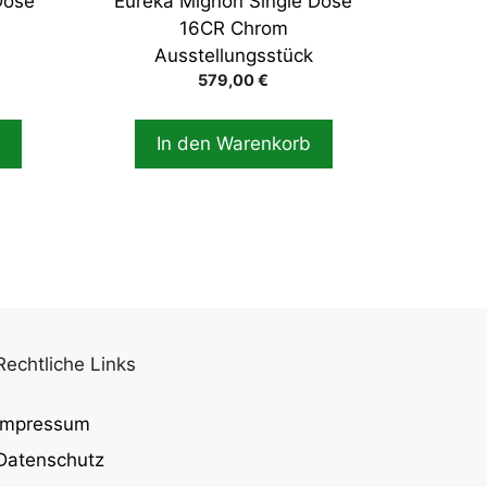
Dose
Eureka Mignon Single Dose
16CR Chrom
Ausstellungsstück
Preisspanne:
579,00
€
599,00 €
bis
n
In den Warenkorb
669,00 €
Rechtliche Links
Impressum
Datenschutz