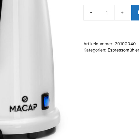
-
+
MACAP
M2E
Domus
Menge
Artikelnummer:
20100040
Kategorien:
Espressomühle