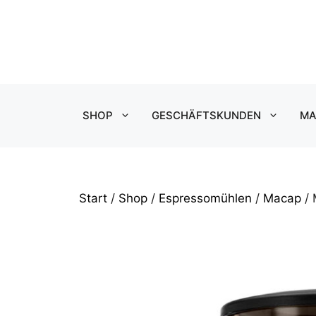
Zum
Inhalt
springen
SHOP
GESCHÄFTSKUNDEN
MA
Start
/
Shop
/
Espressomühlen
/
Macap
/ 