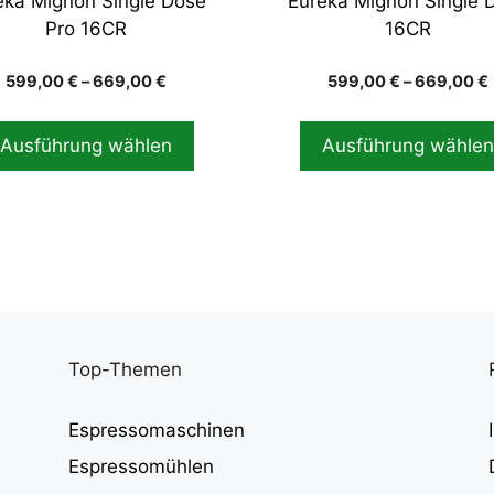
eka Mignon Single Dose
Eureka Mignon Single 
ktseite
Produktseite
Pro 16CR
16CR
hlt
gewählt
en
werden
Preisspanne:
599,00
€
–
669,00
€
599,00
€
–
669,00
€
599,00 €
bis
Ausführung wählen
Ausführung wähle
669,00 €
Top-Themen
Espressomaschinen
Espressomühlen