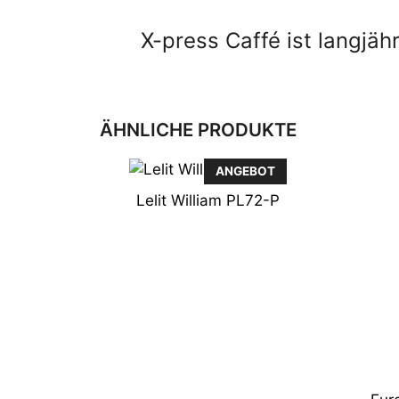
X-press Caffé ist langjä
ÄHNLICHE PRODUKTE
Dies
ANGEBOT
Prod
Lelit William PL72-P
weist
mehr
Varia
auf.
Die
Opti
könn
auf
der