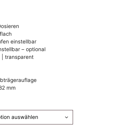
439,00 €
Dosieren
flach
fen einstellbar
stellbar – optional
| transparent
ebträgerauflage
382 mm