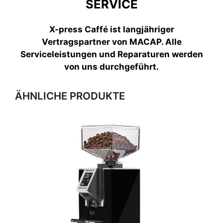
SERVICE
X-press Caffé ist langjähriger
Vertragspartner von MACAP. Alle
Serviceleistungen und Reparaturen werden
von uns durchgeführt.
ÄHNLICHE PRODUKTE
Dieses
Produkt
weist
mehrere
Varianten
auf.
Die
Optionen
können