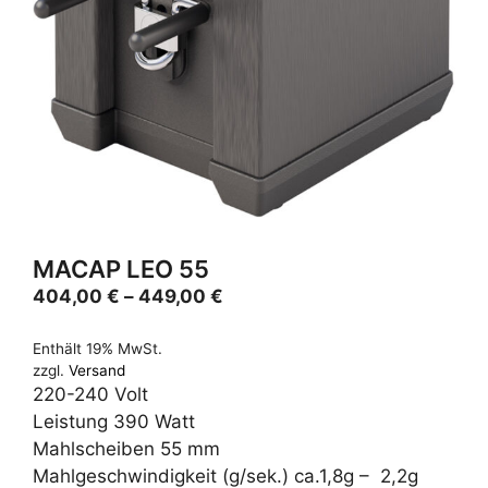
MACAP LEO 55
Preisspanne:
404,00
€
–
449,00
€
404,00 €
bis
Enthält 19% MwSt.
zzgl.
Versand
449,00 €
220-240 Volt
Leistung 390 Watt
Mahlscheiben 55 mm
Mahlgeschwindigkeit (g/sek.) ca.1,8g – 2,2g