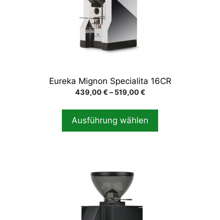
Optionen
können
auf
der
Produktseite
gewählt
Eureka Mignon Specialita 16CR
werden
Preisspanne:
439,00
€
–
519,00
€
439,00 €
bis
Ausführung wählen
519,00 €