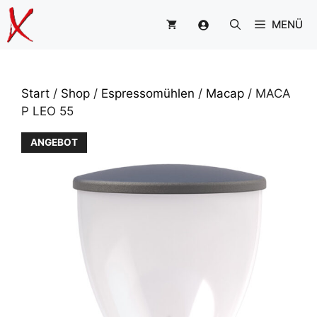
Zum
MENÜ
Inhalt
springen
Start
/
Shop
/
Espressomühlen
/
Macap
/ MACA
P LEO 55
ANGEBOT