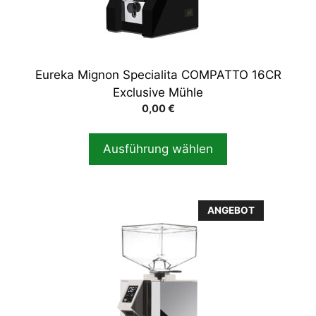
auf
der
Produktseite
gewählt
Eureka Mignon Specialita COMPATTO 16CR
werden
Exclusive Mühle
0,00
€
Ausführung wählen
Dieses
ANGEBOT
Produkt
weist
mehrere
Varianten
auf.
Die