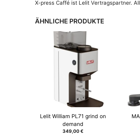
X-press Caffé ist Lelit Vertragspartner. 
ÄHNLICHE PRODUKTE
Dies
Prod
weist
mehr
Varia
auf.
Die
Opti
könn
auf
der
Lelit William PL71 grind on
MA
Produ
demand
gewä
349,00
€
werd