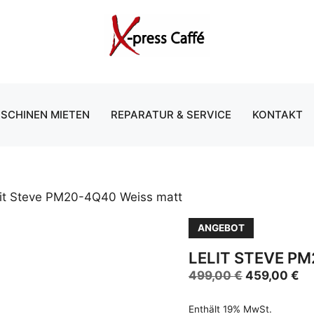
499,
SCHINEN MIETEN
REPARATUR & SERVICE
KONTAKT
lit Steve PM20-4Q40 Weiss matt
ANGEBOT
LELIT STEVE P
Ursprüngli
Ak
499,00
€
459,00
€
Preis
Pr
war:
ist
Enthält 19% MwSt.