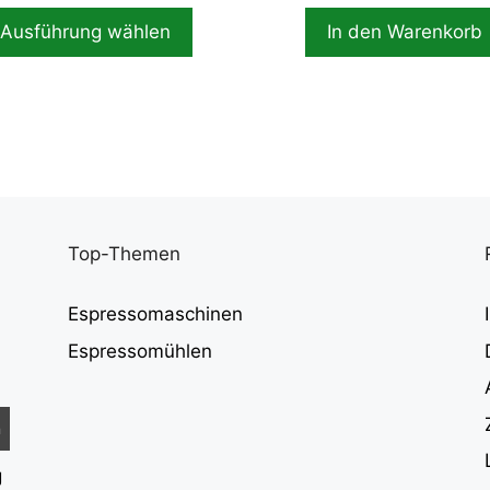
bis
war:
i
Ausführung wählen
In den Warenkorb
868,00 €
499,00 €
Top-Themen
Espressomaschinen
Espressomühlen
g