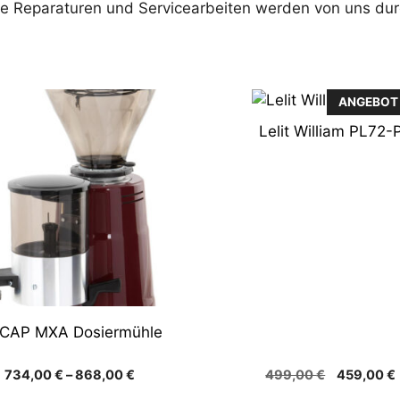
Alle Reparaturen und Servicearbeiten werden von uns du
es
ANGEBOT
ukt
Lelit William PL72-
ere
nten
onen
en
CAP MXA Dosiermühle
ktseite
hlt
Preisspanne:
Ursprüngl
734,00
€
–
868,00
€
499,00
€
459,00
€
en
734,00 €
Preis