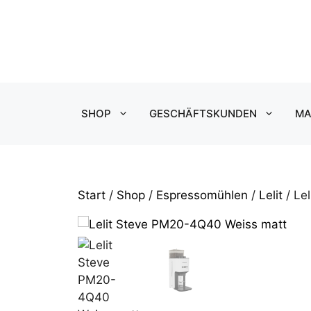
Zum
Inhalt
springen
SHOP
GESCHÄFTSKUNDEN
MA
Start
/
Shop
/
Espressomühlen
/
Lelit
/ Le