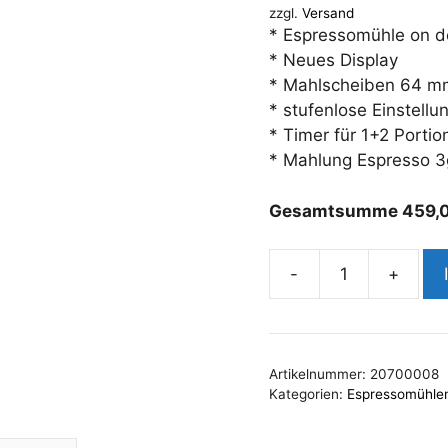
zzgl.
Versand
499,00 €
45
* Espressomühle on 
* Neues Display
* Mahlscheiben 64 mm
* stufenlose Einstellu
* Timer für 1+2 Porti
* Mahlung Espresso 3
Gesamtsumme
459,
-
+
Lelit
Steve
PM20-
4Q40
Artikelnummer:
20700008
Weiss
Kategorien:
Espressomühle
matt
Menge