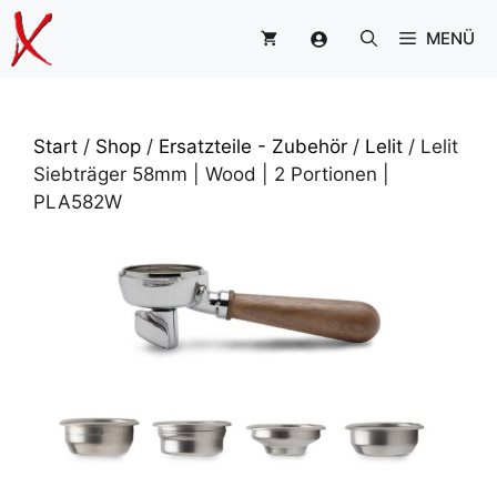
Zum
MENÜ
Inhalt
springen
Start
/
Shop
/
Ersatzteile - Zubehör
/
Lelit
/ Lelit
Siebträger 58mm | Wood | 2 Portionen |
PLA582W