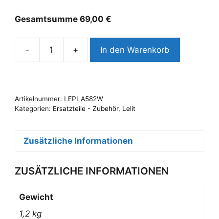
Gesamtsumme
69,00
€
-
+
In den Warenkorb
Lelit
Siebträger
58mm
|
Artikelnummer:
LEPLA582W
Wood
Kategorien:
Ersatzteile - Zubehör
,
Lelit
|
2
Zusätzliche Informationen
Portionen
|
PLA582W
ZUSÄTZLICHE INFORMATIONEN
Menge
Gewicht
1,2 kg