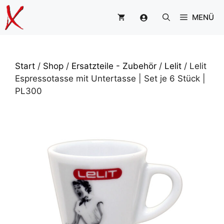
Zum
MENÜ
Inhalt
springen
Start
/
Shop
/
Ersatzteile - Zubehör
/
Lelit
/ Lelit
Espressotasse mit Untertasse | Set je 6 Stück |
PL300