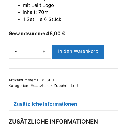
mit Lelit Logo
Inhalt: 70ml
1 Set: je 6 Stück
Gesamtsumme
48,00
€
-
+
In den Warenkorb
Lelit
Espressotasse
mit
Untertasse
Artikelnummer:
LEPL300
|
Kategorien:
Ersatzteile - Zubehör
,
Lelit
Set
je
Zusätzliche Informationen
6
Stück
|
ZUSÄTZLICHE INFORMATIONEN
PL300