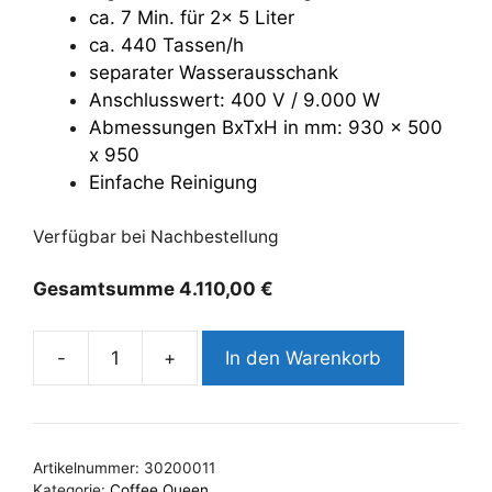
ca. 7 Min. für 2x 5 Liter
ca. 440 Tassen/h
separater Wasserausschank
Anschlusswert: 400 V / 9.000 W
Abmessungen BxTxH in mm: 930 x 500
x 950
Einfache Reinigung
Verfügbar bei Nachbestellung
Gesamtsumme
4.110,00
€
-
+
In den Warenkorb
Crem
Serving
Double
Tower
Artikelnummer:
30200011
Mengenbrüher
Kategorie:
Coffee Queen