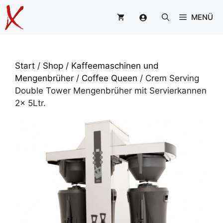
Zum
MENÜ
Inhalt
springen
Start
/
Shop
/
Kaffeemaschinen und
Mengenbrüher
/
Coffee Queen
/ Crem Serving
Double Tower Mengenbrüher mit Servierkannen
2x 5Ltr.