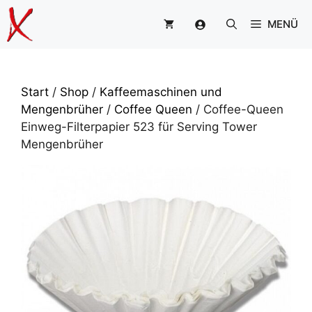
Zum
MENÜ
Inhalt
springen
Start
/
Shop
/
Kaffeemaschinen und
Mengenbrüher
/
Coffee Queen
/ Coffee-Queen
Einweg-Filterpapier 523 für Serving Tower
Mengenbrüher