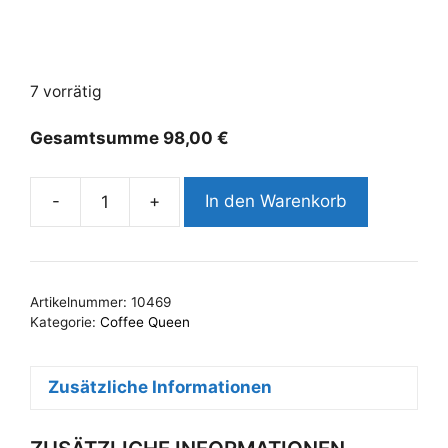
7 vorrätig
Gesamtsumme
98,00
€
-
+
In den Warenkorb
Coffee-
Queen
Einweg-
Filterpapier
Artikelnummer:
10469
523
Kategorie:
Coffee Queen
für
Serving
Zusätzliche Informationen
Tower
Mengenbrüher
Menge