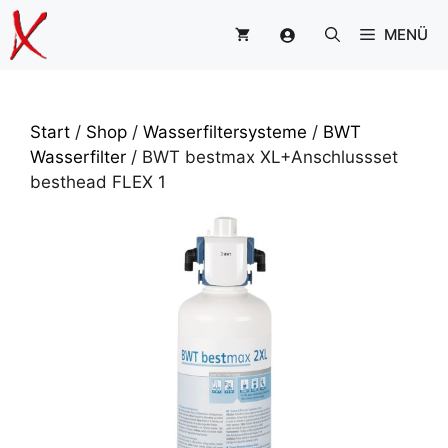
Zum
MENÜ
Inhalt
springen
Start
/
Shop
/
Wasserfiltersysteme
/
BWT
Wasserfilter
/ BWT bestmax XL+Anschlussset
besthead FLEX 1