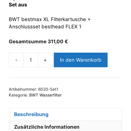
Set aus
BWT bestmax XL Filterkartusche +
Anschlussset besthead FLEX 1
Gesamtsumme
311,00
€
-
+
In den Warenkorb
BWT
bestmax
XL+Anschlussset
besthead
Artikelnummer:
6020-Set1
FLEX
Kategorie:
BWT Wasserfilter
1
Menge
Beschreibung
Zusätzliche Informationen