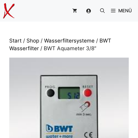
Zum
MENÜ
Inhalt
springen
Start
/
Shop
/
Wasserfiltersysteme
/
BWT
Wasserfilter
/ BWT Aquameter 3/8″