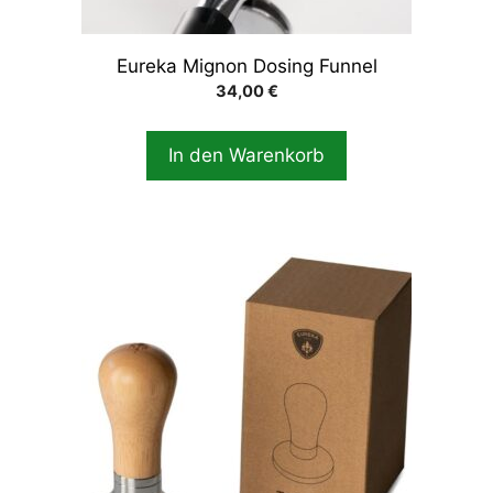
Eureka Mignon Dosing Funnel
34,00
€
In den Warenkorb
Dieses
Produkt
weist
mehrere
Varianten
auf.
Die
Optionen
können