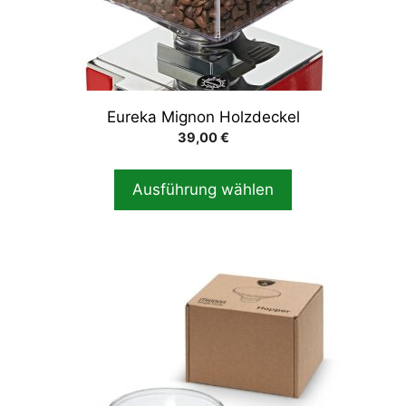
können
auf
der
Produktseite
gewählt
Eureka Mignon Holzdeckel
werden
39,00
€
Ausführung wählen