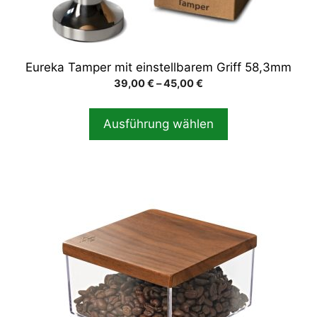
auf
der
Produktseite
gewählt
Eureka Tamper mit einstellbarem Griff 58,3mm
werden
Preisspanne:
39,00
€
–
45,00
€
39,00 €
bis
Ausführung wählen
45,00 €
Dieses
Produkt
weist
mehrere
Varianten
auf.
Die
Optionen