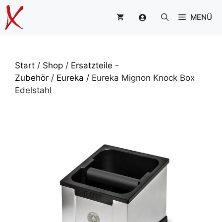
Zum
MENÜ
Inhalt
springen
Start
/
Shop
/
Ersatzteile -
Zubehör
/
Eureka
/ Eureka Mignon Knock Box
Edelstahl