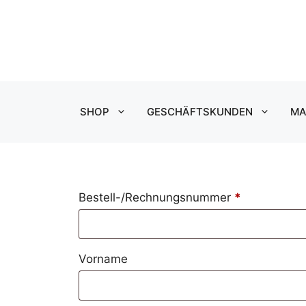
Zum
Inhalt
springen
SHOP
GESCHÄFTSKUNDEN
MA
erforderlich
Bestell-/Rechnungsnummer
Page URI *erforderlich
*
Vorname