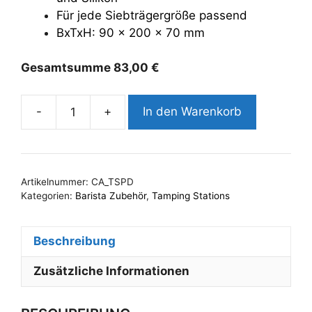
Für jede Siebträgergröße passend
BxTxH: 90 x 200 x 70 mm
Gesamtsumme
83,00
€
-
+
In den Warenkorb
Tamping
Station
Professional
down
Artikelnummer:
CA_TSPD
Menge
Kategorien:
Barista Zubehör
,
Tamping Stations
Beschreibung
Zusätzliche Informationen