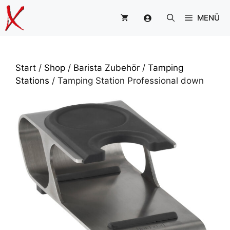
Zum
MENÜ
Inhalt
springen
Start
/
Shop
/
Barista Zubehör
/
Tamping
Stations
/ Tamping Station Professional down