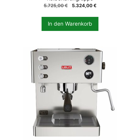
Ursprünglicher
Aktueller
5.725,00
€
5.324,00
€
Preis
Preis
war:
ist:
In den Warenkorb
5.725,00 €
5.324,00 €.