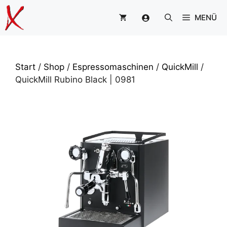
Zum
MENÜ
Inhalt
springen
Start
/
Shop
/
Espressomaschinen
/
QuickMill
/
QuickMill Rubino Black | 0981