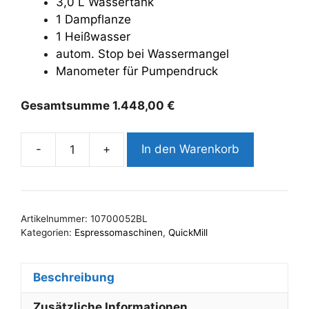
3,0 L Wassertank
1 Dampflanze
1 Heißwasser
autom. Stop bei Wassermangel
Manometer für Pumpendruck
Gesamtsumme
1.448,00
€
-
+
In den Warenkorb
QuickMill
Rubino
Black
|
Artikelnummer:
10700052BL
0981
Kategorien:
Espressomaschinen
,
QuickMill
Menge
Beschreibung
Zusätzliche Informationen