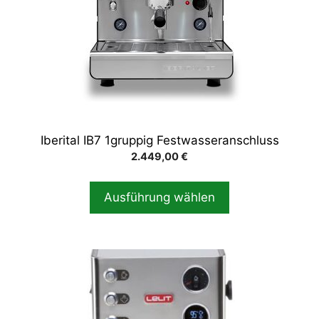
auf.
Die
Optionen
können
auf
der
Produktseite
gewählt
Iberital IB7 1gruppig Festwasseranschluss
werden
2.449,00
€
Ausführung wählen