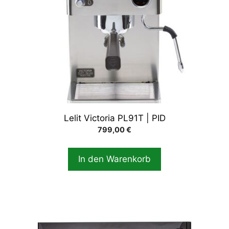
Lelit Victoria PL91T | PID
799,00
€
In den Warenkorb
Dieses
Produkt
weist