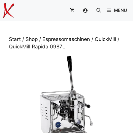
Zum
MENÜ
Inhalt
springen
Start
/
Shop
/
Espressomaschinen
/
QuickMill
/
QuickMill Rapida 0987L