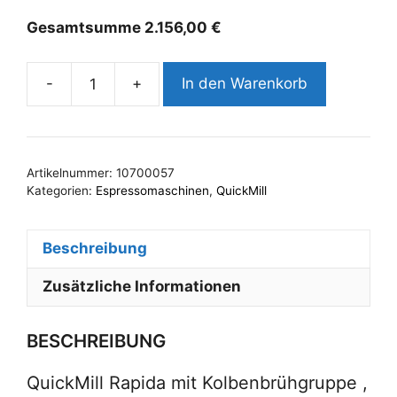
Gesamtsumme
2.156,00
€
-
+
In den Warenkorb
QuickMill
Rapida
0987L
Menge
Artikelnummer:
10700057
Kategorien:
Espressomaschinen
,
QuickMill
Beschreibung
Zusätzliche Informationen
BESCHREIBUNG
QuickMill Rapida mit Kolbenbrühgruppe ,