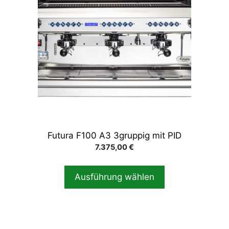
mehrere
Varianten
auf.
Die
Optionen
können
auf
der
Produktseite
gewählt
Futura F100 A3 3gruppig mit PID
werden
7.375,00
€
Ausführung wählen
Dieses