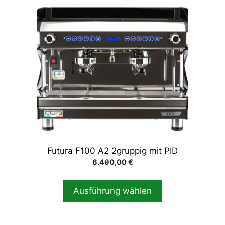
Produkt
weist
mehrere
Varianten
auf.
Die
Optionen
können
auf
der
Produktseite
gewählt
Futura F100 A2 2gruppig mit PID
werden
6.490,00
€
Ausführung wählen