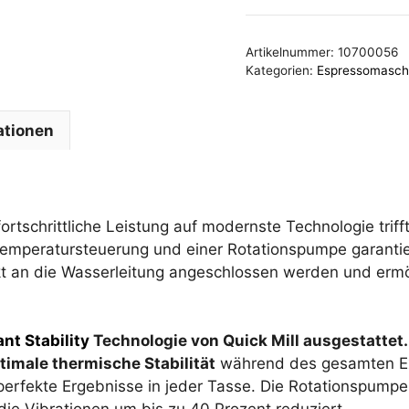
Black
Rota-
Artikelnummer:
10700056
Pumpe
Kategorien:
Espressomasch
|
PID
ationen
Menge
ortschrittliche Leistung auf modernste Technologie trif
Temperatursteuerung und einer Rotationspumpe garantier
kt an die Wasserleitung angeschlossen werden und ermö
ant Stability
Technologie von Quick Mill ausgestattet. 
timale thermische Stabilität
während des gesamten Ex
perfekte Ergebnisse in jeder Tasse. Die Rotationspump