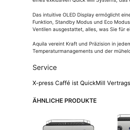
eines exklusiven Quick Mill Systems, das 
Das intuitive OLED Display ermöglicht e
Funktion, Standby Modus und Eco Modus. 
Ventilen ausgestattet, alles, was Sie für 
Aquila vereint Kraft und Präzision in jed
Temperaturmanagements und der mühelosen
Service
X-press Caffé ist QuickMill Vertra
ÄHNLICHE PRODUKTE
Dies
Prod
weist