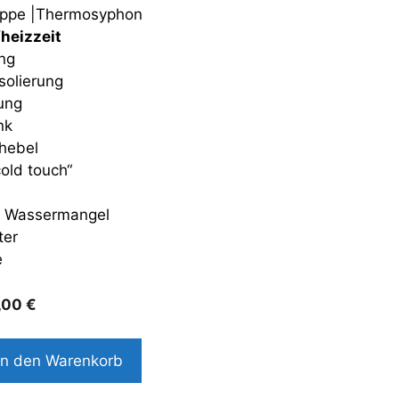
uppe |Thermosyphon
heizzeit
ng
Isolierung
ung
nk
phebel
old touch“
i Wassermangel
ter
e
6,00
€
In den Warenkorb