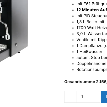
mit E61 Brühgr
12 Minuten Auf
mit PID Steueru
1,8 L Boiler mit 
1700 Watt Heiz
3,0 L Wasserta
Ventile mit Kip
1 Dampflanze „c
1 Heißwasser
autom. Stop be
Doppelmanome
Rotationspump
Gesamtsumme
2.15
-
+
QuickMill
Aquila