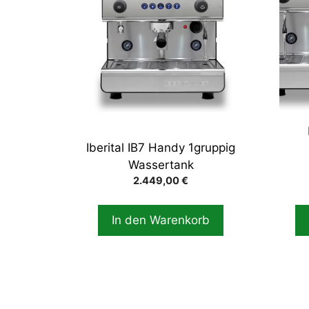
mehr
Varia
auf.
Die
Opti
könn
auf
der
Iberital IB7 Handy 1gruppig
Produ
Wassertank
gewä
2.449,00
€
werd
In den Warenkorb