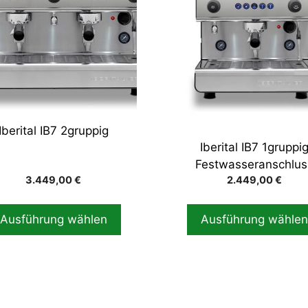
ere
mehrere
nten
Varianten
auf.
Die
onen
Optionen
en
können
auf
Iberital IB7 2gruppig
der
Iberital IB7 1gruppi
ktseite
Produktseite
Festwasseranschlus
hlt
gewählt
3.449,00
€
2.449,00
€
en
werden
Ausführung wählen
Ausführung wähle