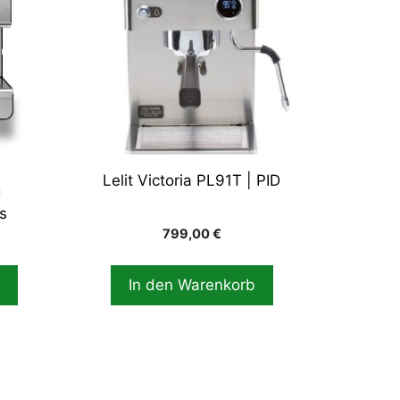
Lelit Victoria PL91T | PID
g
s
799,00
€
n
In den Warenkorb