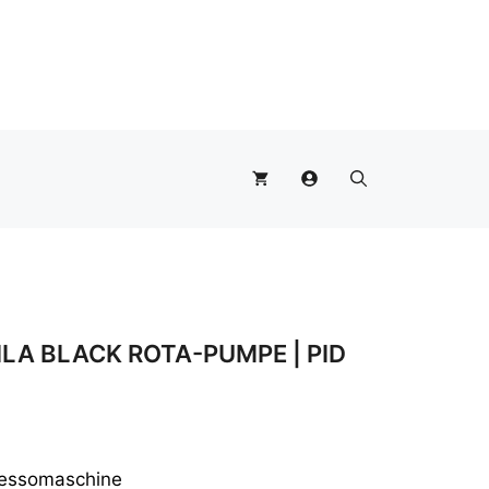
Black
Rota-
Pumpe
|
PID
Menge
LA BLACK ROTA-PUMPE | PID
ressomaschine