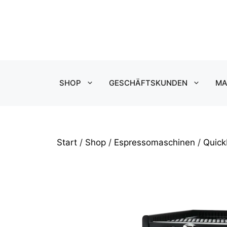
Zum
Inhalt
springen
SHOP
GESCHÄFTSKUNDEN
MA
Start
/
Shop
/
Espressomaschinen
/
Quick