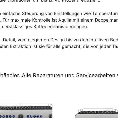
die Vibrationen um bis zu 40 Prozent reduziert.
ine einfache Steuerung von Einstellungen wie Temperatu
Für maximale Kontrolle ist Aquila mit einem Doppelman
ein erstklassiges Kaffeeerlebnis benötigen.
em Detail, vom eleganten Design bis zu den intuitiven Be
 Extraktion ist sie für alle gemacht, die von jeder T
gshändler. Alle Reparaturen und Servicearbeite
es
Dieses
ukt
Produkt
weist