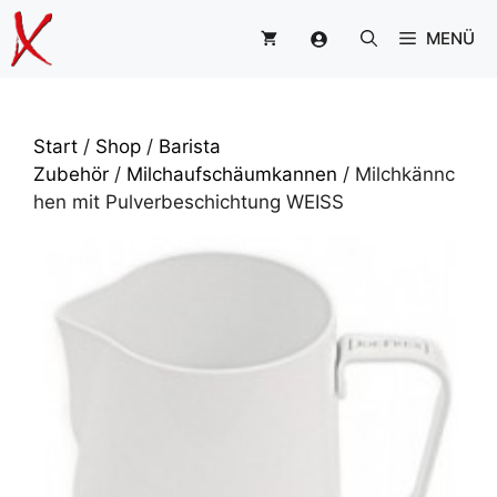
Zum
MENÜ
Inhalt
springen
Start
/
Shop
/
Barista
Zubehör
/
Milchaufschäumkannen
/ Milchkännc
hen mit Pulverbeschichtung WEISS