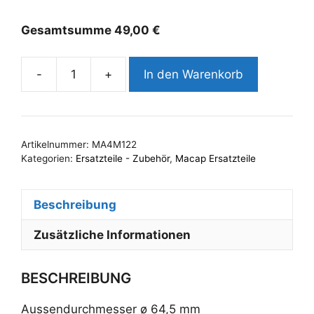
Gesamtsumme
49,00
€
-
+
In den Warenkorb
Mahlscheiben
Macap
MX
Serie
Artikelnummer:
MA4M122
Menge
Kategorien:
Ersatzteile - Zubehör
,
Macap Ersatzteile
Beschreibung
Zusätzliche Informationen
BESCHREIBUNG
Aussendurchmesser ø 64,5 mm