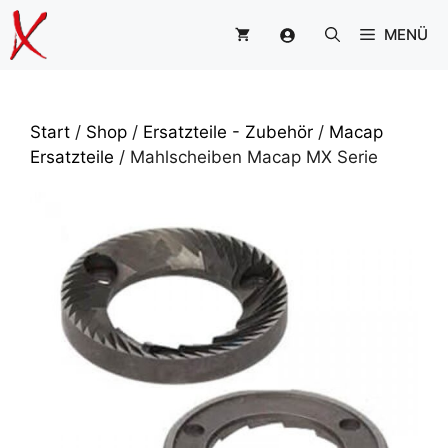
Zum
MENÜ
Inhalt
springen
Start
/
Shop
/
Ersatzteile - Zubehör
/
Macap
Ersatzteile
/ Mahlscheiben Macap MX Serie