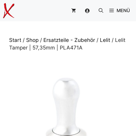
Zum
MENÜ
Inhalt
springen
Start
/
Shop
/
Ersatzteile - Zubehör
/
Lelit
/ Lelit
Tamper | 57,35mm | PLA471A