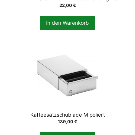
22,00
€
In den Warenkorb
Kaffeesatzschublade M poliert
139,00
€