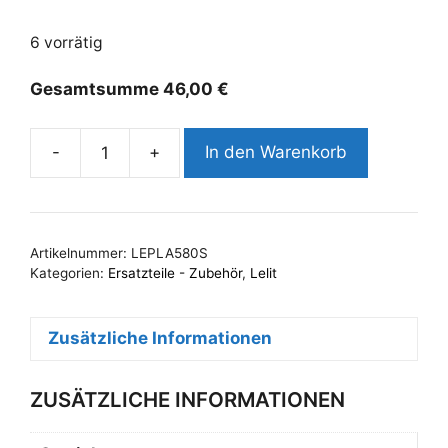
6 vorrätig
Gesamtsumme
46,00
€
-
+
In den Warenkorb
Lelit
Siebträger
58mm
|
Artikelnummer:
LEPLA580S
Bodenlos
Kategorien:
Ersatzteile - Zubehör
,
Lelit
|
PLA580S
Zusätzliche Informationen
Menge
ZUSÄTZLICHE INFORMATIONEN