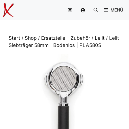
Zum
MENÜ
Inhalt
springen
Start
/
Shop
/
Ersatzteile - Zubehör
/
Lelit
/ Lelit
Siebträger 58mm | Bodenlos | PLA580S