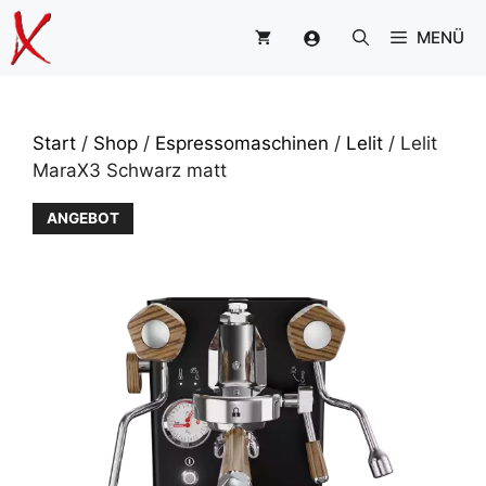
Zum
MENÜ
Inhalt
springen
Start
/
Shop
/
Espressomaschinen
/
Lelit
/ Lelit
MaraX3 Schwarz matt
ANGEBOT