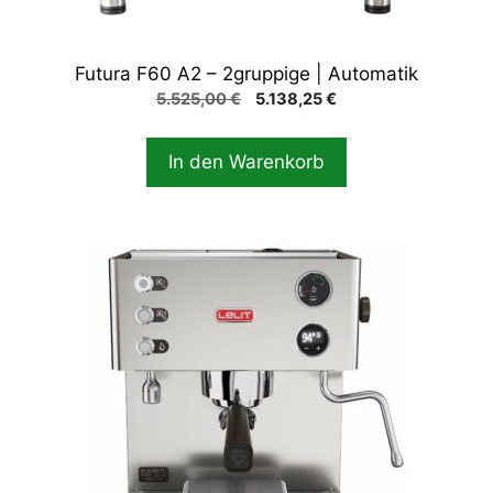
Futura F60 A2 – 2gruppige | Automatik
Ursprünglicher
Aktueller
5.525,00
€
5.138,25
€
Preis
Preis
war:
ist:
In den Warenkorb
5.525,00 €
5.138,25 €.