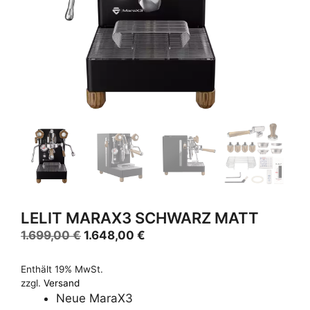
LELIT MARAX3 SCHWARZ MATT
Ursprünglicher
Aktueller
1.699,00
€
1.648,00
€
Preis
Preis
war:
ist:
Enthält 19% MwSt.
zzgl.
Versand
1.699,00 €
1.648,00 €.
Neue MaraX3