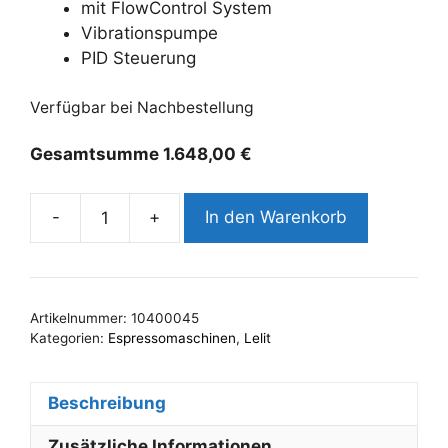
mit FlowControl System
Vibrationspumpe
PID Steuerung
Verfügbar bei Nachbestellung
Gesamtsumme
1.648,00
€
-
+
In den Warenkorb
Lelit
MaraX3
Schwarz
matt
Artikelnummer:
10400045
Menge
Kategorien:
Espressomaschinen
,
Lelit
Beschreibung
Zusätzliche Informationen