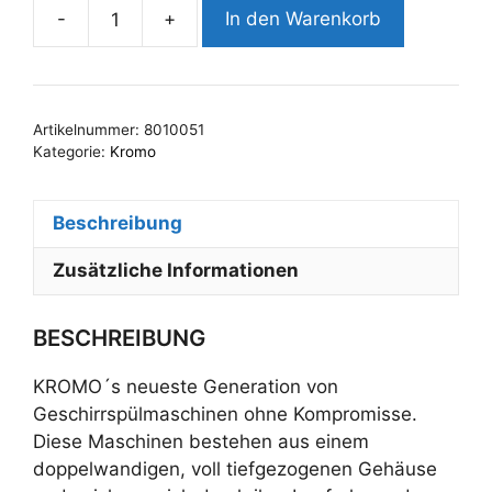
-
+
In den Warenkorb
KROMO
LUX
40
EL
Artikelnummer:
8010051
DA
Kategorie:
Kromo
|
Wasserenthärter
Beschreibung
Menge
Zusätzliche Informationen
BESCHREIBUNG
KROMO´s neueste Generation von
Geschirrspülmaschinen ohne Kompromisse.
Diese Maschinen bestehen aus einem
doppelwandigen, voll tiefgezogenen Gehäuse