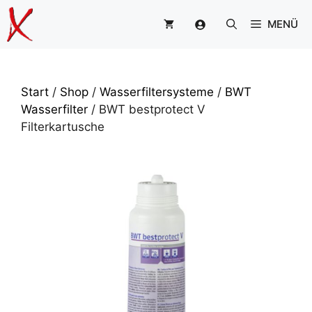
Zum
MENÜ
Inhalt
springen
Start
/
Shop
/
Wasserfiltersysteme
/
BWT
Wasserfilter
/ BWT bestprotect V
Filterkartusche