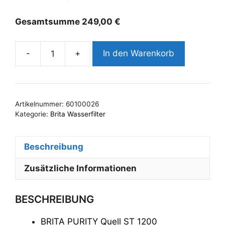
Gesamtsumme
249,00
€
-
+
In den Warenkorb
BRITA
PURITY
Quell
ST
Artikelnummer:
60100026
1200
Kategorie:
Brita Wasserfilter
Druckbehälterdeckel
mit
Beschreibung
MAE
Menge
Zusätzliche Informationen
BESCHREIBUNG
BRITA PURITY Quell ST 1200