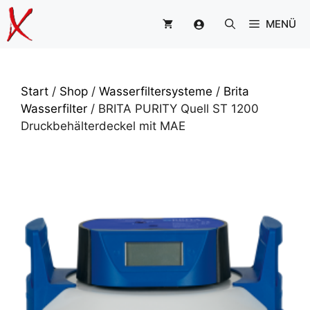
Zum
MENÜ
Inhalt
springen
Start
/
Shop
/
Wasserfiltersysteme
/
Brita
Wasserfilter
/ BRITA PURITY Quell ST 1200
Druckbehälterdeckel mit MAE