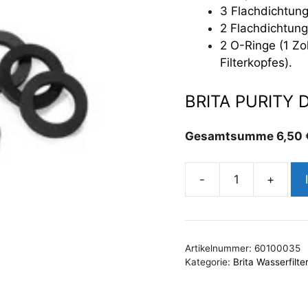
3 Flachdichtung
2 Flachdichtunge
2 O-Ringe (1 Zo
Filterkopfes).
BRITA PURITY D
Gesamtsumme
6,50
-
+
BRITA
PURITY
Dichtungsset
Menge
Artikelnummer:
60100035
Kategorie:
Brita Wasserfilte