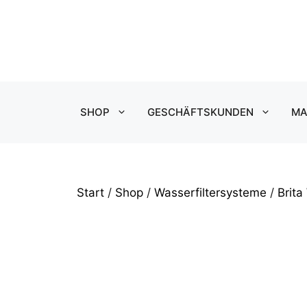
Zum
Inhalt
springen
SHOP
GESCHÄFTSKUNDEN
MA
Start
/
Shop
/
Wasserfiltersysteme
/
Brita