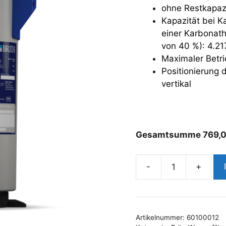
ohne Restkapaz
Kapazität bei K
einer Karbonath
von 40 %): 4.21
Maximaler Betri
Positionierung d
vertikal
Gesamtsumme
769,
-
+
BRITA
Purity
1200
Quell
Artikelnummer:
60100012
ST