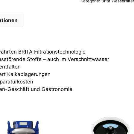
Kategorie:
Brita Wasserfilte
Filtersystem
Menge
ationen
ährten BRITA Filtrationstechnologie
sstörende Stoffe – auch im Verschnittwasser
entfalten
iert Kalkablagerungen
eparaturkosten
aten-Geschäft und Gastronomie