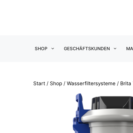
Zum
Inhalt
springen
SHOP
GESCHÄFTSKUNDEN
MA
Start
/
Shop
/
Wasserfiltersysteme
/
Brita