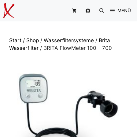
Zum
MENÜ
Inhalt
springen
Start
/
Shop
/
Wasserfiltersysteme
/
Brita
Wasserfilter
/ BRITA FlowMeter 100 – 700