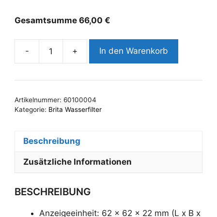
Gesamtsumme
66,00
€
-
+
In den Warenkorb
BRITA
FlowMeter
100
-
Artikelnummer:
60100004
700
Kategorie:
Brita Wasserfilter
Menge
Beschreibung
Zusätzliche Informationen
BESCHREIBUNG
Anzeigeeinheit: 62 x 62 x 22 mm (L x B x