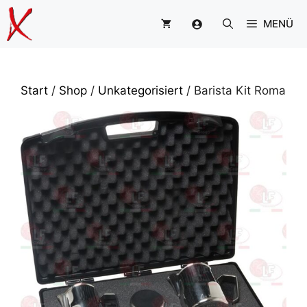
Zum
MENÜ
Inhalt
springen
Start
/
Shop
/
Unkategorisiert
/ Barista Kit Roma