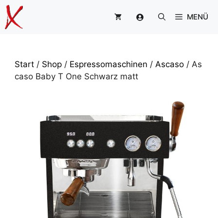
Zum
MENÜ
Inhalt
springen
Start
/
Shop
/
Espressomaschinen
/
Ascaso
/ As
caso Baby T One Schwarz matt