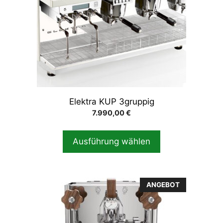
auf.
Die
Optionen
können
auf
der
Produktseite
gewählt
Elektra KUP 3gruppig
werden
7.990,00
€
Ausführung wählen
ANGEBOT