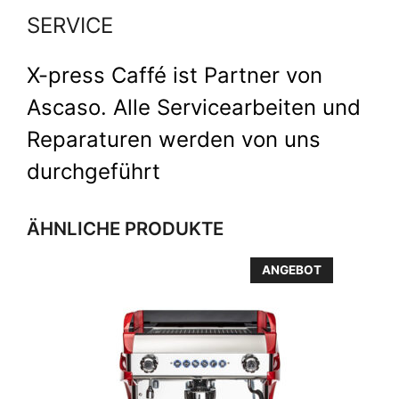
SERVICE
X-press Caffé ist Partner von
Ascaso. Alle Servicearbeiten und
Reparaturen werden von uns
durchgeführt
ÄHNLICHE PRODUKTE
Dieses
ANGEBOT
Produkt
weist
mehrere
Varianten
auf.