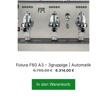
Futura F60 A3 – 3gruppige | Automatik
Ursprünglicher
Aktueller
6.790,00
€
6.314,00
€
Preis
Preis
war:
ist:
In den Warenkorb
6.790,00 €
6.314,00 €.