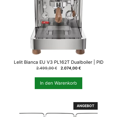
Lelit Bianca EU V3 PL162T Dualboiler | PID
Ursprünglicher
Aktueller
2.499,00
€
2.074,00
€
Preis
Preis
war:
ist:
In den Warenkorb
2.499,00 €
2.074,00 €.
ANGEBOT