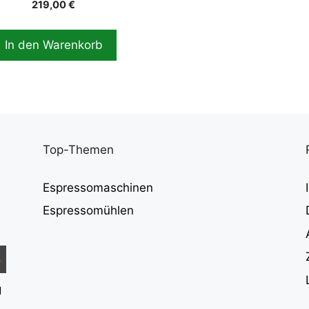
219,00
€
In den Warenkorb
Top-Themen
Espressomaschinen
Espressomühlen
g