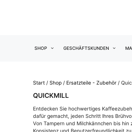
Zum
Inhalt
springen
SHOP
GESCHÄFTSKUNDEN
MA
Start
/
Shop
/
Ersatzteile - Zubehör
/ Quic
QUICKMILL
Entdecken Sie hochwertiges Kaffeezubehö
dafür gemacht, jeden Schritt Ihres Brühv
Von Tampern und Milchkännchen bis hin z
Konsistenz und Benutzerfreundlichkeit zu